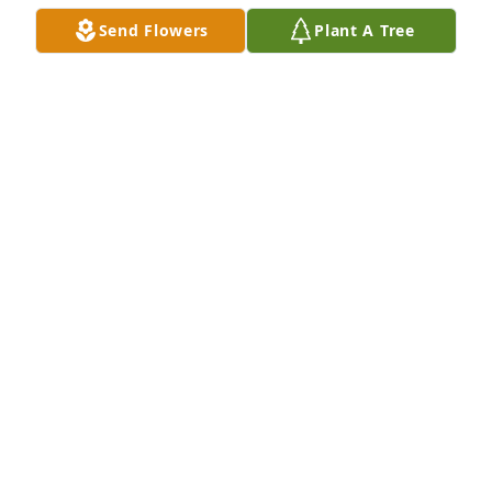
LORENA
Send Flowers
Plant A Tree
Oct 18, 2025
Carias Family purchased Eco-Friendly Memorial 